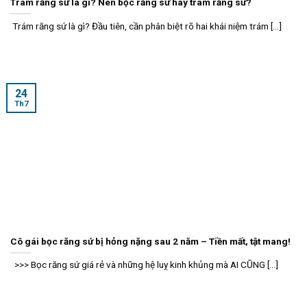
Trám răng sứ là gì? Nên bọc răng sứ hay trám răng sứ?
Trám răng sứ là gì? Đầu tiên, cần phân biệt rõ hai khái niệm trám [...]
24
Th7
Cô gái bọc răng sứ bị hỏng nặng sau 2 năm – Tiền mất, tật mang!
>>> Bọc răng sứ giá rẻ và những hệ luỵ kinh khủng mà AI CŨNG [...]