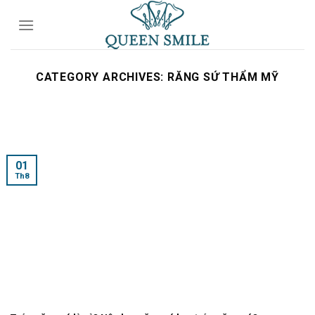
Skip
to
content
CATEGORY ARCHIVES:
RĂNG SỨ THẨM MỸ
01
Th8