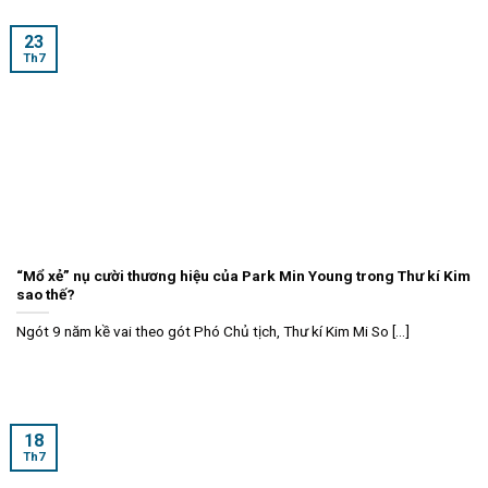
23
Th7
“Mổ xẻ” nụ cười thương hiệu của Park Min Young trong Thư kí Kim
sao thế?
Ngót 9 năm kề vai theo gót Phó Chủ tịch, Thư kí Kim Mi So [...]
18
Th7