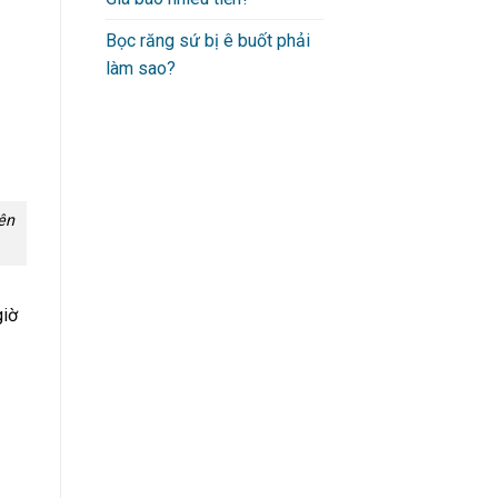
Bọc răng sứ bị ê buốt phải
làm sao?
ên
giờ