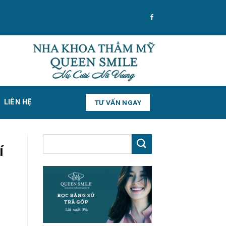
LIÊN HỆ
TƯ VẤN NGAY
í