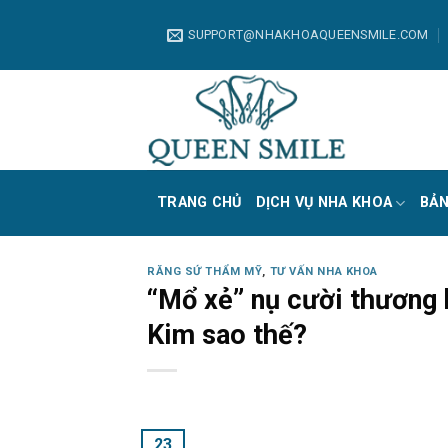
Skip
to
SUPPORT@NHAKHOAQUEENSMILE.COM
content
TRANG CHỦ
DỊCH VỤ NHA KHOA
BẢN
RĂNG SỨ THẨM MỸ
,
TƯ VẤN NHA KHOA
“Mổ xẻ” nụ cười thương 
Kim sao thế?
23