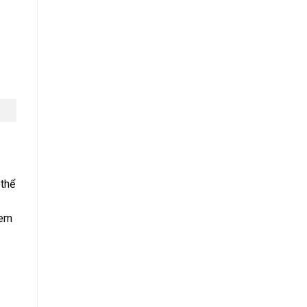
 thể
đem