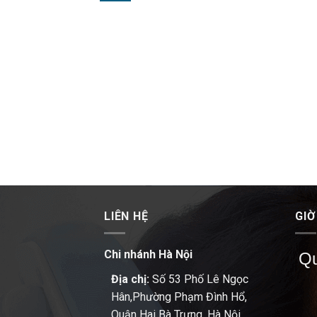
LIÊN HỆ
GIỜ
Chi nhánh Hà Nội
Qu
Địa chị:
Số 53 Phố Lê Ngọc
Hân,Phường Phạm Đình Hổ,
Quận Hai Bà Trưng, Hà Nội