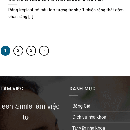
Răng Implant có cấu tạo tương tự như 1 chiếc răng thật gồm
chân răng [...]
1
2
3
 LÀM VIỆC
DANH MỤC
een Smile làm việc
Bảng Giá
từ
Dịch vụ nha khoa
Tư vấn nha khoa