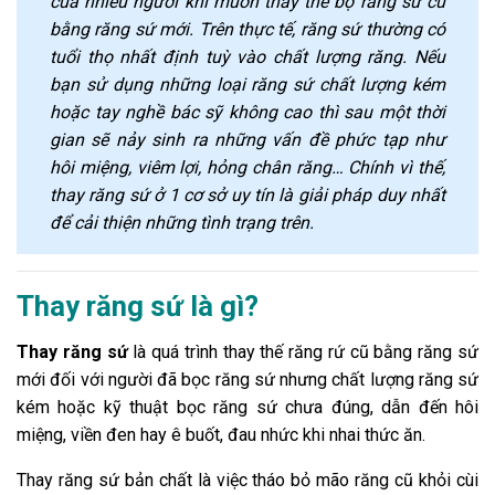
của nhiều người khi muốn thay thế bộ răng sứ cũ
bằng răng sứ mới. Trên thực tế, răng sứ thường có
tuổi thọ nhất định tuỳ vào chất lượng răng. Nếu
bạn sử dụng những loại răng sứ chất lượng kém
hoặc tay nghề bác sỹ không cao thì sau một thời
gian sẽ nảy sinh ra những vấn đề phức tạp như
hôi miệng, viêm lợi, hỏng chân răng… Chính vì thế,
thay răng sứ ở 1 cơ sở uy tín là giải pháp duy nhất
để cải thiện những tình trạng trên.
Thay răng sứ là gì?
Thay răng sứ
là quá trình thay thế răng rứ cũ bằng răng sứ
mới đối với người đã bọc răng sứ nhưng chất lượng răng sứ
kém hoặc kỹ thuật bọc răng sứ chưa đúng, dẫn đến hôi
miệng, viền đen hay ê buốt, đau nhức khi nhai thức ăn.
Thay răng sứ bản chất là việc tháo bỏ mão răng cũ khỏi cùi