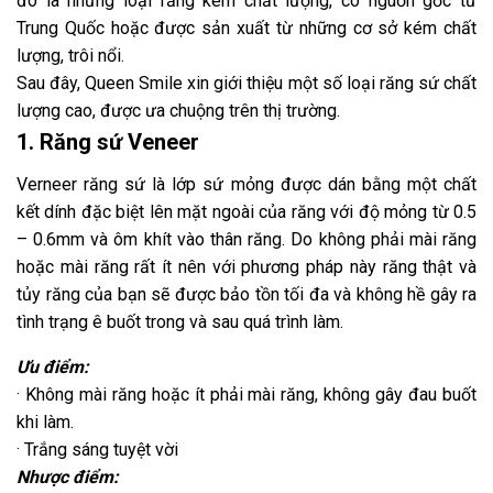
đó là những loại răng kém chất lượng, có nguồn gốc từ
Trung Quốc hoặc được sản xuất từ những cơ sở kém chất
lượng, trôi nổi.
Sau đây, Queen Smile xin giới thiệu một số loại răng sứ chất
lượng cao, được ưa chuộng trên thị trường.
1. Răng sứ Veneer
Verneer răng sứ là lớp sứ mỏng được dán bằng một chất
kết dính đặc biệt lên mặt ngoài của răng với độ mỏng từ 0.5
– 0.6mm và ôm khít vào thân răng. Do không phải mài răng
hoặc mài răng rất ít nên với phương pháp này răng thật và
tủy răng của bạn sẽ được bảo tồn tối đa và không hề gây ra
tình trạng ê buốt trong và sau quá trình làm.
Ưu điểm:
· Không mài răng hoặc ít phải mài răng, không gây đau buốt
khi làm.
· Trắng sáng tuyệt vời
Nhược điểm: