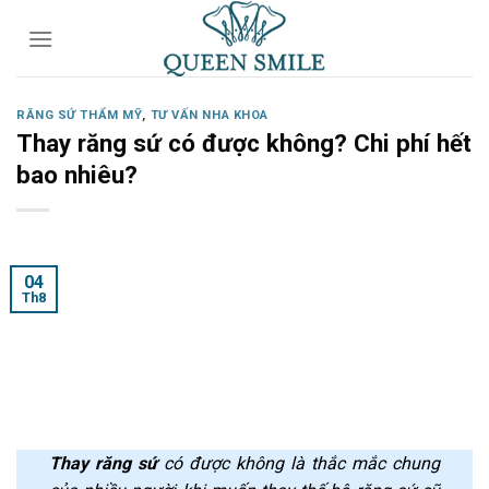
Skip
to
content
RĂNG SỨ THẨM MỸ
,
TƯ VẤN NHA KHOA
Thay răng sứ có được không? Chi phí hết
bao nhiêu?
04
Th8
Thay răng sứ
có được không là thắc mắc chung