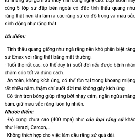
từ những sợi gốm sứ thủy tinh công nghệ cao. Lớp sườn này
cùng 5 lớp sứ đắp bên ngoài có đặc tính thấu quang như
răng thật nên khi làm ra các răng sứ có độ trong và màu sắc
sinh động như răng thật.
Ưu điểm:
· Tính thấu quang giống như ngà răng nên khó phân biệt răng
sứ Emax với răng thật bằng mắt thường.
· Tuổi thọ rất cao, có thể duy trì suốt đời nếu được bệnh nhân
chăm sóc tốt và đúng cách.
· An toàn, không kích ứng, có thể tồn tại trong khoang miệng
rất nhiều năm, thậm chí suốt đời mà không gây kích ứng.
· Có tính trơn bóng giúp răng bớt nhạy cảm, ngăn ngừa mảng
bám, giữ màu sắc răng luôn tự nhiên.
Nhược điểm:
· Độ cứng chưa cao (400 mpa) như
các loại răng sứ
khác
như Herazi, Cercon,…
· Không thích hợp cho việc làm cầu răng sứ quá dài.