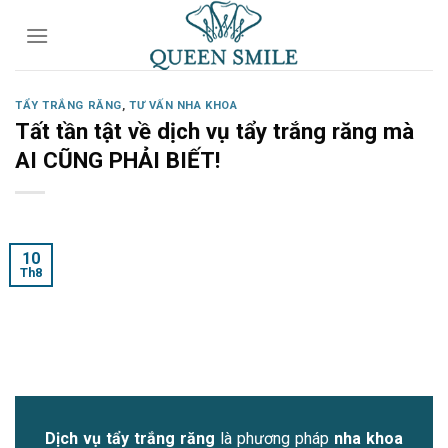
Skip
to
content
TẨY TRẮNG RĂNG
,
TƯ VẤN NHA KHOA
Tất tần tật về dịch vụ tẩy trắng răng mà
AI CŨNG PHẢI BIẾT!
10
Th8
Dịch vụ tẩy trắng răng
là phương pháp
nha khoa