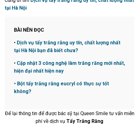
Cùng đi tìm
Dịch vụ tẩy trắng răng uy tín, chất lượng nhất
tại Hà Nội
TẨY TRẮNG RĂNG TẠI NHÀ
1.500.000 VNĐ
BÀI NÊN ĐỌC
TẨY TRẮNG RĂNG TẠI NHA KHOA
•
Dịch vụ tẩy trắng răng uy tín, chất lượng nhất
tại Hà Nội bạn đã biết chưa?
2.000.000 VNĐ
•
Cập nhật 3 công nghệ làm trắng răng mới nhất,
hiện đại nhất hiện nay
• Bột tẩy trắng răng eucryl có thực sự tốt
không?
Để lại thông tin để được bác sỹ tại Queen Smile tư vấn miễn
phí về dịch vụ
Tẩy Trắng Răng