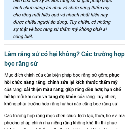
biến của bất kỳ ai. Bọc răng sứ là giải pháp phục
hình chức năng ăn nhai và chức năng thẩm mỹ
cho răng mất hiệu quả và nhanh nhất hiện nay
được nhiều người áp dụng. Tuy nhiên, có những
sự thật về bọc răng sứ thẩm mỹ không phải ai
cũng biết.
Làm răng sứ có hại không? Các trường hợp
bọc răng sứ
Mục đích chính của của biện pháp bọc răng sứ gồm:
phục
hồi chức năng răng
;
chỉnh sửa lại kích thước thẩm mỹ
của răng;
cải thiện màu răng
; giúp răng
đều hơn
;
hạn chế
hở lợi
mỗi khi cười và
tăng độ khỏe
của răng. Tuy nhiên,
không phải trường hợp răng hư hại nào cũng bọc răng sứ.
Các trường hợp răng mọc chen chúc, lệch lạc, thưa, hô.v.v. mà
phương pháp chỉnh nha niềng răng không khả thi thì phục