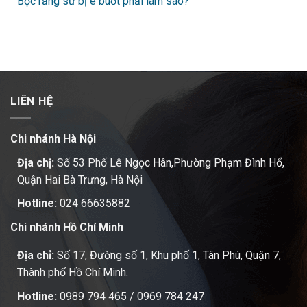
Bọc răng sứ bị ê buốt phải làm sao?
LIÊN HỆ
Chi nhánh Hà Nội
Địa chị:
Số 53 Phố Lê Ngọc Hân,Phường Phạm Đình Hổ,
Quận Hai Bà Trưng, Hà Nội
Hotline:
024 66635882
Chi nhánh Hồ Chí Minh
Địa chỉ:
Số 17, Đường số 1, Khu phố 1, Tân Phú, Quận 7,
Thành phố Hồ Chí Minh.
Hotline:
0989 794 465
/
0969 784 247