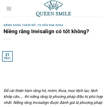
Skip
to
content
NIỀNG RĂNG THẨM MỸ
,
TƯ VẤN NHA KHOA
Niềng răng Invisalign có tốt không?
21
Th11
Để cải thiện hàm răng hô, móm, thưa, mọc lệch lạc, lệch
khớp cắn,…. thì niềng răng là phương pháp điều trị phù hợp
nhất. Niềng răng Invisalign được đánh giá là phương pháp