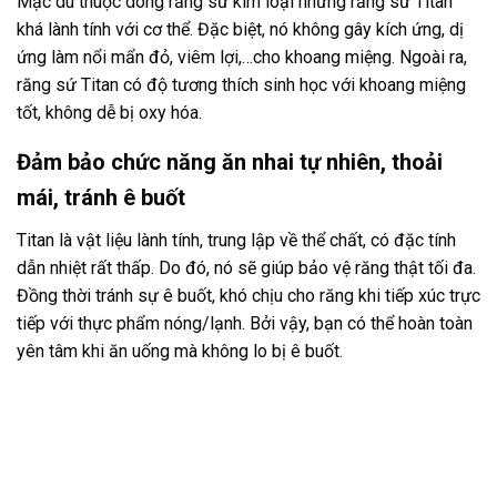
Mặc dù thuộc dòng răng sứ kim loại nhưng răng sứ Titan
khá lành tính với cơ thể. Đặc biệt, nó không gây kích ứng, dị
ứng làm nổi mẩn đỏ, viêm lợi,…cho khoang miệng. Ngoài ra,
răng sứ Titan có độ tương thích sinh học với khoang miệng
tốt, không dễ bị oxy hóa.
Đảm bảo chức năng ăn nhai tự nhiên, thoải
mái, tránh ê buốt
Titan là vật liệu lành tính, trung lập về thể chất, có đặc tính
dẫn nhiệt rất thấp. Do đó, nó sẽ giúp bảo vệ răng thật tối đa.
Đồng thời tránh sự ê buốt, khó chịu cho răng khi tiếp xúc trực
tiếp với thực phẩm nóng/lạnh. Bởi vậy, bạn có thể hoàn toàn
yên tâm khi ăn uống mà không lo bị ê buốt.