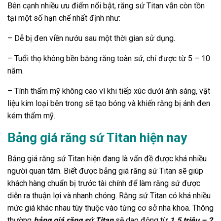
Bên cạnh nhiều ưu điểm nổi bật, răng sứ Titan vẫn còn tồn
tại một số hạn chế nhất định như:
– Dễ bị đen viền nướu sau một thời gian sử dụng.
– Tuổi thọ không bền bằng răng toàn sứ, chỉ được từ 5 – 10
năm.
– Tính thẩm mỹ không cao vì khi tiếp xúc dưới ánh sáng, vật
liệu kim loại bên trong sẽ tạo bóng và khiến răng bị ánh đen
kém thẩm mỹ.
Bảng giá răng sứ Titan hiện nay
Bảng giá răng sứ Titan hiện đang là vấn đề được khá nhiều
người quan tâm. Biết được bảng giá răng sứ Titan sẽ giúp
khách hàng chuẩn bị trước tài chính để làm răng sứ được
diễn ra thuận lợi và nhanh chóng. Răng sứ Titan có khá nhiều
mức giá khác nhau tùy thuộc vào từng cơ sở nha khoa. Thông
thường
bảng giá răng sứ Titan
sẽ dao động từ
1.5 triệu – 2