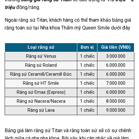
triệu
đồng/răng.
Ngoài răng sứ Titan, khách hàng có thể tham khảo bảng giá
răng toàn sứ tại Nha khoa Thẩm mỹ Queen Smile dưới đây.
Loại răng sứ
Đơn vị
Giá tiền (VNĐ)
Răng sứ Venus
1 chiếc
3.000.000
Răng sứ Roland
1 chiếc
6.000.000
Răng sứ Ceramill/Ceramill Đức
1 chiếc
6.000.000
Răng sứ HT Smile
1 chiếc
7.000.000
Răng sứ Emax (Express)
1 chiếc
6.000.000
Răng sứ Nacera/Nacera
1 chiếc
8.000.000
Răng sứ Lava
1 chiếc
9.000.000
Bảng giá làm răng sứ Titan và răng toàn sứ sẽ có sự chênh
lệch giữa cá nha nha khoa. Bởi vậy, khi cân nhắc về giá làm